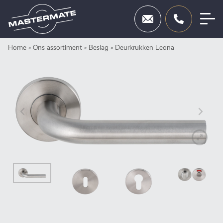
Skip
Home
»
Ons assortiment
»
Beslag
»
Deurkrukken Leona
Deuren
to
content
Beslag
Inbraakbeveiliging
Toegangscontrole
Diensten
Showroom
Neem contact op