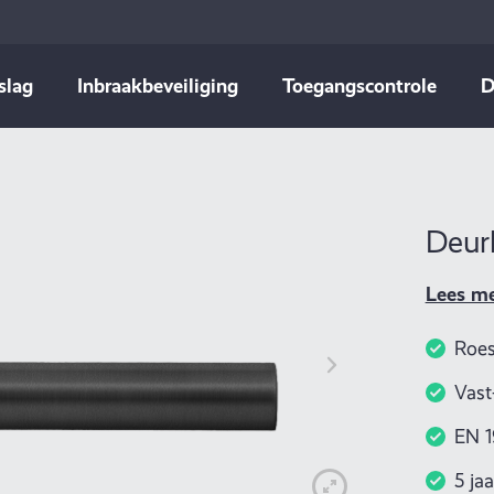
slag
Inbraakbeveiliging
Toegangscontrole
D
Deurk
Lees m
Roes
Vast
EN 1
5 ja