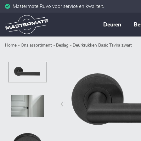
Mastermate Ruvo voor service en kwaliteit.
Skip
Deuren
Be
to
content
Home
»
Ons assortiment
»
Beslag
»
Deurkrukken Basic Tavira zwart