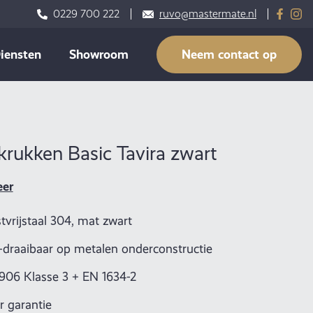
0229 700 222
ruvo@mastermate.nl
iensten
Showroom
Neem contact op
rukken Basic Tavira zwart
eer
tvrijstaal 304, mat zwart
-draaibaar op metalen onderconstructie
906 Klasse 3 + EN 1634-2
ar garantie