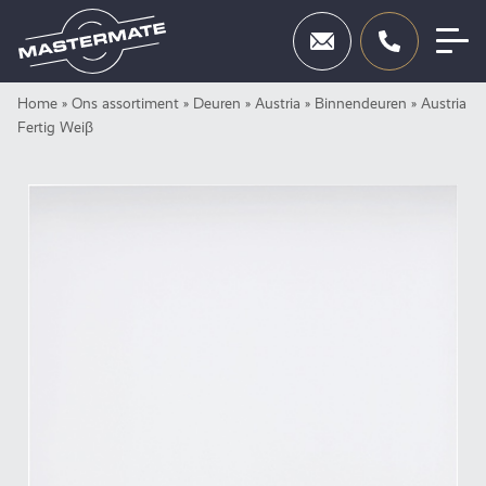
Skip
Home
»
Ons assortiment
»
Deuren
»
Austria
»
Binnendeuren
»
Austria
Deuren
to
Fertig Weiβ
content
Beslag
Inbraakbeveiliging
Toegangscontrole
Diensten
Showroom
Neem contact op