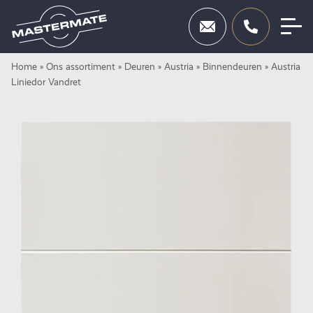
Skip
Home
»
Ons assortiment
»
Deuren
»
Austria
»
Binnendeuren
»
Austria
Deuren
to
Liniedor Vandret
content
Beslag
Inbraakbeveiliging
Toegangscontrole
Diensten
Showroom
Neem contact op