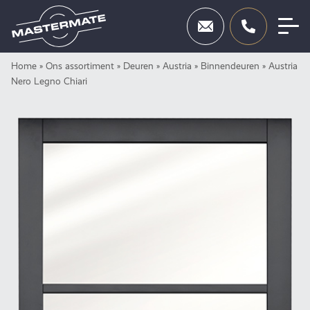
Skip
Home
»
Ons assortiment
»
Deuren
»
Austria
»
Binnendeuren
»
Austria
Deuren
to
Nero Legno Chiari
content
Beslag
Inbraakbeveiliging
Toegangscontrole
Diensten
Showroom
Neem contact op