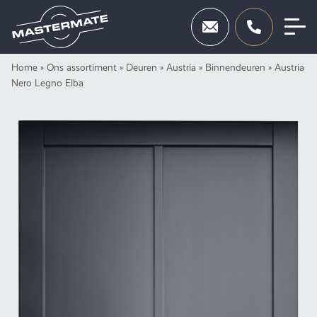
Skip
Home
»
Ons assortiment
»
Deuren
»
Austria
»
Binnendeuren
»
Austria
Deuren
to
Nero Legno Elba
content
Beslag
Inbraakbeveiliging
Toegangscontrole
Diensten
Showroom
Neem contact op