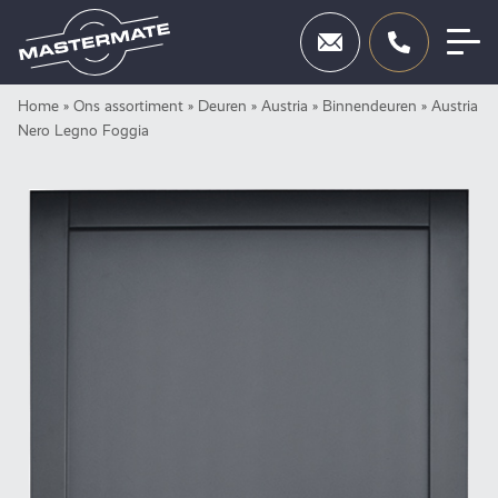
Skip
Home
»
Ons assortiment
»
Deuren
»
Austria
»
Binnendeuren
»
Austria
Deuren
to
Nero Legno Foggia
content
Beslag
Inbraakbeveiliging
Toegangscontrole
Diensten
Showroom
Neem contact op