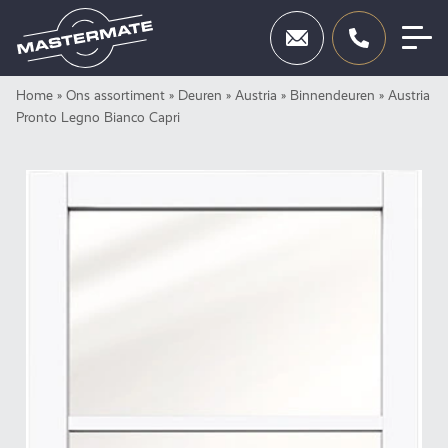
Skip
Home
»
Ons assortiment
»
Deuren
»
Austria
»
Binnendeuren
»
Austria
Deuren
to
Pronto Legno Bianco Capri
content
Beslag
Inbraakbeveiliging
Toegangscontrole
Diensten
Showroom
Neem contact op