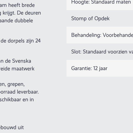
Hoogte: Standaard maten
eam heeft brede
g krijgt. De deuren
Stomp of Opdek
laande dubbele
Behandeling: Voorbehande
de dorpels zijn 24
Slot: Standaard voorzien 
van de Svenska
Garantie: 12 jaar
reide maatwerk
en, grepen,
orraad leverbaar.
schikbaar en in
ebouwd uit