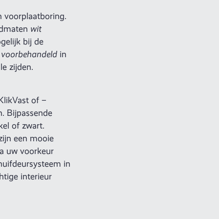
 voorplaatboring.
aadmaten
wit
elijk bij de
 voorbehandeld
in
e zijden.
likVast of –
n. Bijpassende
kel of zwart.
zijn een mooie
dra uw voorkeur
huifdeursysteem in
tige interieur