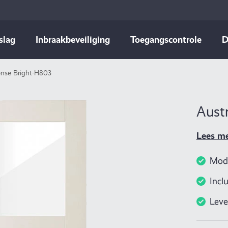
slag
Inbraakbeveiliging
Toegangscontrole
D
ense Bright-H803
Aust
Lees m
Mode
Incl
Leve