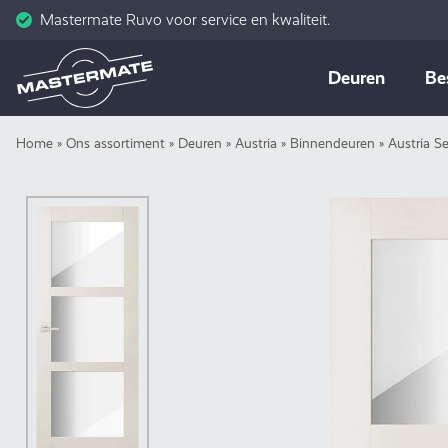
Mastermate Ruvo voor service en kwaliteit.
Skip
Deuren
Be
to
content
Home
»
Ons assortiment
»
Deuren
»
Austria
»
Binnendeuren
»
Austria S