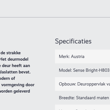
Specificaties
de strakke
Merk: Austria
 Het deurmodel
e deur heeft aan
Model: Sense Bright-H803
laslatten bevat.
odern of
Opbouw: Deuroppervlak van 
e vormgeving door
 worden geleverd
Breedte: Standaard maten