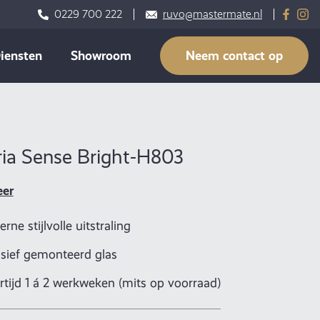
0229 700 222
ruvo@mastermate.nl
iensten
Showroom
Neem contact op
ria Sense Bright-H803
eer
rne stijlvolle uitstraling
usief gemonteerd glas
rtijd 1 á 2 werkweken (mits op voorraad)