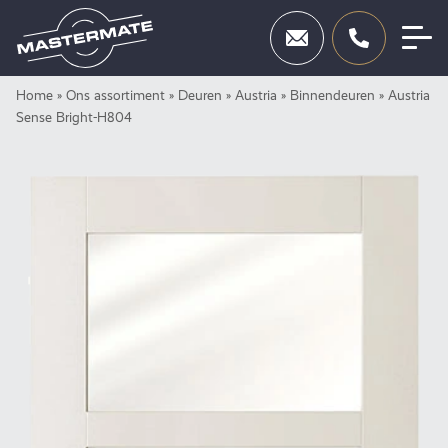
Skip
Home
»
Ons assortiment
»
Deuren
»
Austria
»
Binnendeuren
»
Austria
Deuren
to
Sense Bright-H804
content
Beslag
Inbraakbeveiliging
Toegangscontrole
Diensten
Showroom
Neem contact op