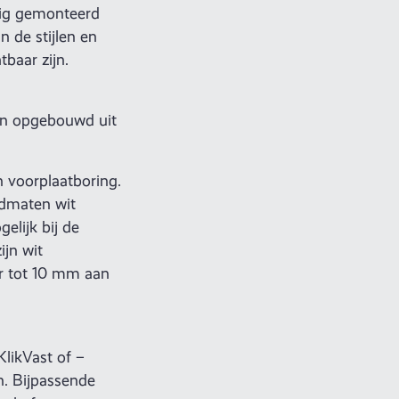
tig gemonteerd
n de stijlen en
baar zijn.
ijn opgebouwd uit
 voorplaatboring.
admaten wit
elijk bij de
jn wit
r tot 10 mm aan
likVast of –
n. Bijpassende