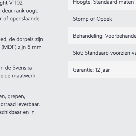
Hoogte: Standaard maten
ight-V1102
e deur rank oogt.
ur of openslaande
Stomp of Opdek
Behandeling: Voorbehande
ed, de dorpels zijn
en (MDF) zijn 6 mm
Slot: Standaard voorzien 
van de Svenska
Garantie: 12 jaar
reide maatwerk
en, grepen,
orraad leverbaar.
schikbaar en in