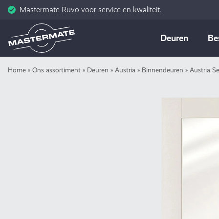
Mastermate Ruvo voor service en kwaliteit.
Skip
Deuren
Be
to
content
Home
»
Ons assortiment
»
Deuren
»
Austria
»
Binnendeuren
»
Austria S