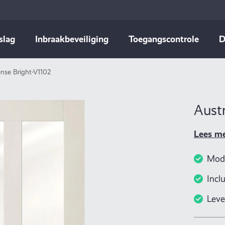
slag
Inbraakbeveiliging
Toegangscontrole
D
ense Bright-V1102
Austr
Lees m
Mode
Incl
Leve