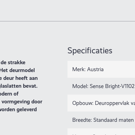
Specificaties
de strakke
Merk: Austria
 Het deurmodel
e deur heeft aan
laslatten bevat.
Model: Sense Bright-V1102
odern of
e vormgeving door
Opbouw: Deuroppervlak van 
 worden geleverd
Breedte: Standaard maten