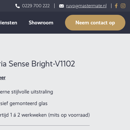
0229 700 222
ruvo@mastermate.nl
iensten
Showroom
Neem contact op
ia Sense Bright-V1102
eer
rne stijlvolle uitstraling
usief gemonteerd glas
rtijd 1 á 2 werkweken (mits op voorraad)