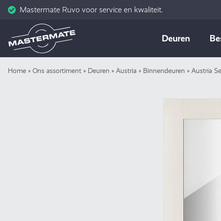
Mastermate Ruvo voor service en kwaliteit.
Skip
Deuren
Be
to
content
Home
»
Ons assortiment
»
Deuren
»
Austria
»
Binnendeuren
»
Austria S