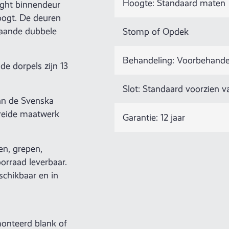
Hoogte: Standaard maten
ight binnendeur
 oogt. De deuren
laande dubbele
Stomp of Opdek
Behandeling: Voorbehande
de dorpels zijn 13
Slot: Standaard voorzien 
van de Svenska
reide maatwerk
Garantie: 12 jaar
en, grepen,
orraad leverbaar.
schikbaar en in
monteerd blank of