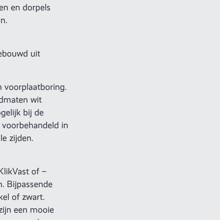
len en dorpels
n.
gebouwd uit
 voorplaatboring.
admaten wit
elijk bij de
t voorbehandeld in
e zijden.
likVast of –
n. Bijpassende
kel of zwart.
zijn een mooie