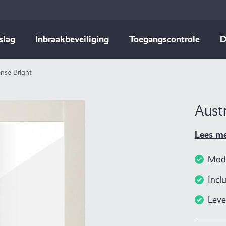
slag
Inbraakbeveiliging
Toegangscontrole
D
ense Bright
Austr
Lees m
Mode
Incl
Leve