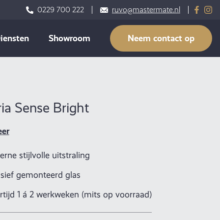
0229 700 222
ruvo@mastermate.nl
iensten
Showroom
Neem contact op
ia Sense Bright
eer
rne stijlvolle uitstraling
usief gemonteerd glas
rtijd 1 á 2 werkweken (mits op voorraad)