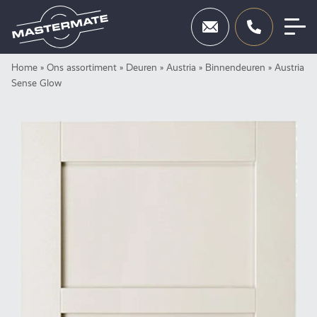
Skip
Home
»
Ons assortiment
»
Deuren
»
Austria
»
Binnendeuren
»
Austria
Deuren
to
Sense Glow
content
Beslag
Inbraakbeveiliging
Toegangscontrole
Diensten
Showroom
Neem contact op