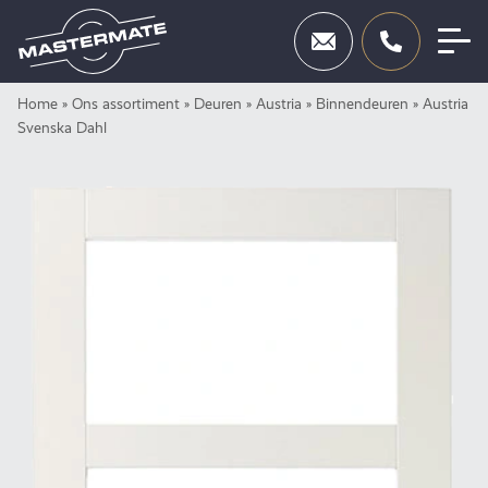
Skip
Home
»
Ons assortiment
»
Deuren
»
Austria
»
Binnendeuren
»
Austria
Deuren
to
Svenska Dahl
content
Beslag
Inbraakbeveiliging
Toegangscontrole
Diensten
Showroom
Neem contact op