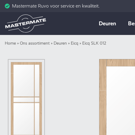
Mastermate Ruvo voor service en kwaliteit.
Skip
Deuren
Be
to
content
Home
»
Ons assortiment
»
Deuren
»
Eicq
»
Eicq SLK 012