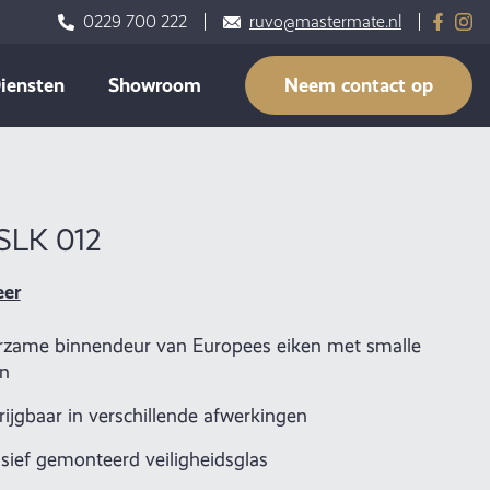
0229 700 222
ruvo@mastermate.nl
iensten
Showroom
Neem contact op
 SLK 012
eer
zame binnendeur van Europees eiken met smalle
en
rijgbaar in verschillende afwerkingen
usief gemonteerd veiligheidsglas