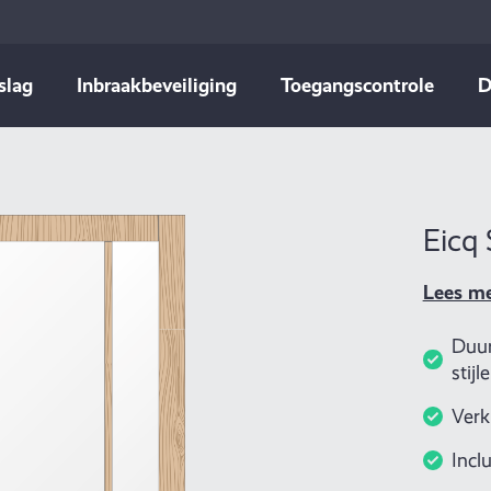
slag
Inbraakbeveiliging
Toegangscontrole
D
Eicq
Lees m
Duur
stijl
Verk
Incl