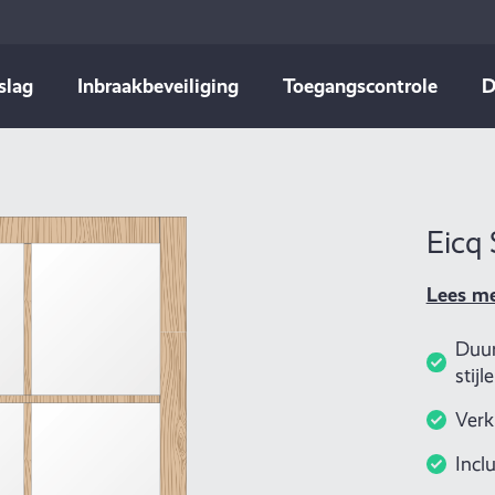
slag
Inbraakbeveiliging
Toegangscontrole
D
Eicq
Lees m
Duur
stijl
Verk
Incl