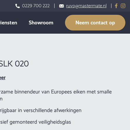
0229 700 222
ruvo@mastermate.nl
iensten
Showroom
Neem contact op
 SLK 020
eer
zame binnendeur van Europees eiken met smalle
en
rijgbaar in verschillende afwerkingen
usief gemonteerd veiligheidsglas