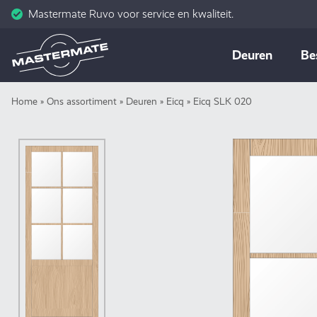
Mastermate Ruvo voor service en kwaliteit.
Skip
Deuren
Be
to
content
Home
»
Ons assortiment
»
Deuren
»
Eicq
»
Eicq SLK 020