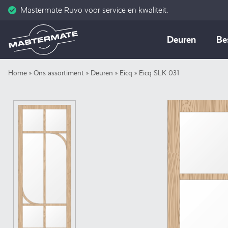
Mastermate Ruvo voor service en kwaliteit.
Skip
Deuren
Be
to
content
Home
»
Ons assortiment
»
Deuren
»
Eicq
»
Eicq SLK 031