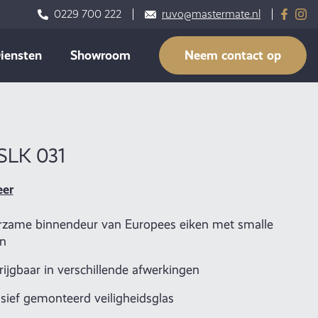
0229 700 222
ruvo@mastermate.nl
iensten
Showroom
Neem contact op
 SLK 031
eer
zame binnendeur van Europees eiken met smalle
en
rijgbaar in verschillende afwerkingen
usief gemonteerd veiligheidsglas