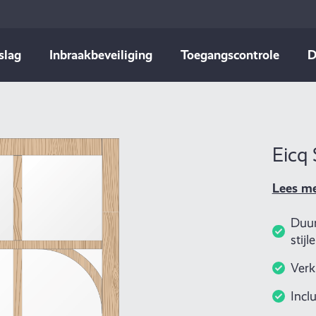
slag
Inbraakbeveiliging
Toegangscontrole
D
Eicq
Lees m
Duur
stijl
Verk
Incl