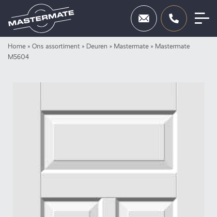
Skip
Home
»
Ons assortiment
»
Deuren
»
Mastermate
»
Mastermate
Deuren
to
M5604
content
Beslag
Inbraakbeveiliging
Toegangscontrole
Diensten
Showroom
Neem contact op