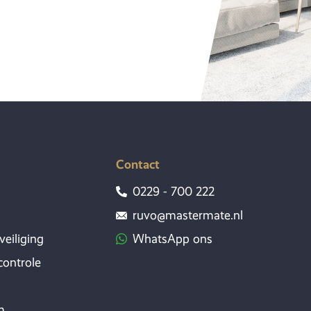
Contact
0229 - 700 222
ruvo@mastermate.nl
veiliging
WhatsApp ons
ontrole
m