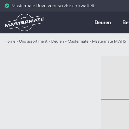
Mastermate Ruvo voor service en kwaliteit.
Skip
Deuren
Be
to
content
Home
»
Ons assortiment
»
Deuren
»
Mastermate
»
Mastermate MWI15