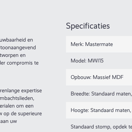
Specificaties
ouwbaarheid en
Merk: Mastermate
s toonaangevend
ntworpen en
Model: MWI15
der compromis te
Opbouw: Massief MDF
renlange expertise
Breedte: Standaard maten,
mbachtslieden,
erialen om een
Hoogte: Standaard maten,
w op de superieure
e aan uw
Standaard stomp, opdek t