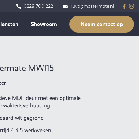
0229 700 222
ruvo@mastermate.nl
iensten
Showroom
Neem contact op
ermate MWI15
eer
ieve MDF deur met een optimale
s/kwaliteitsverhouding
daard wit gegrond
rtijd 4 á 5 werkweken