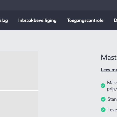
slag
Inbraakbeveiliging
Toegangscontrole
D
Mast
Lees m
Mass
prij
Stan
Leve