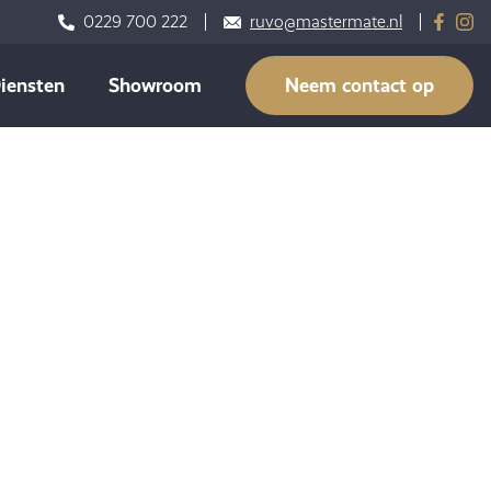
0229 700 222
ruvo@mastermate.nl
iensten
Showroom
Neem contact op