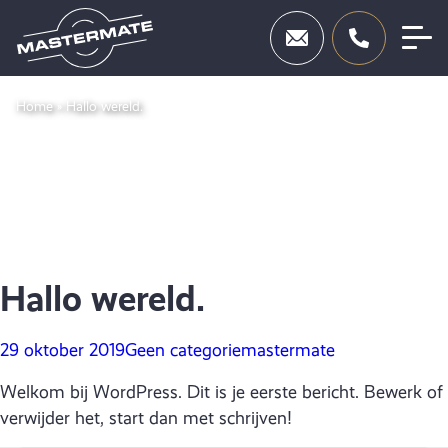
Skip
Deuren
to
Home
»
Hallo wereld.
content
Beslag
Inbraakbeveiliging
Toegangscontrole
Diensten
Showroom
Hallo wereld.
Neem contact op
29 oktober 2019
Geen categorie
mastermate
Welkom bij WordPress. Dit is je eerste bericht. Bewerk of
verwijder het, start dan met schrijven!